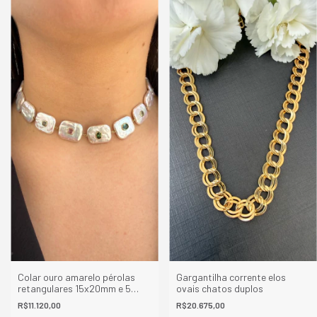
Colar ouro amarelo pérolas
Gargantilha corrente elos
retangulares 15x20mm e 5
ovais chatos duplos
turmalinas
R$11.120,00
R$20.675,00