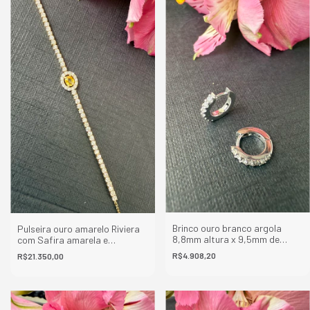
Brinco ouro branco argola
Pulseira ouro amarelo Riviera
8,8mm altura x 9,5mm de
com Safira amarela e
largura com 14 diamantes de
diamantes
R$4.908,20
R$21.350,00
1,3mm