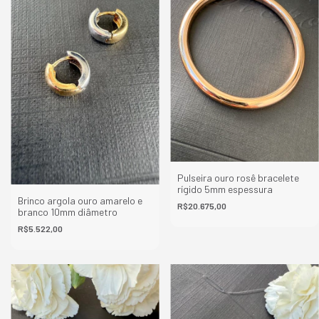
Pulseira ouro rosê bracelete
rígido 5mm espessura
Brinco argola ouro amarelo e
R$20.675,00
branco 10mm diâmetro
R$5.522,00