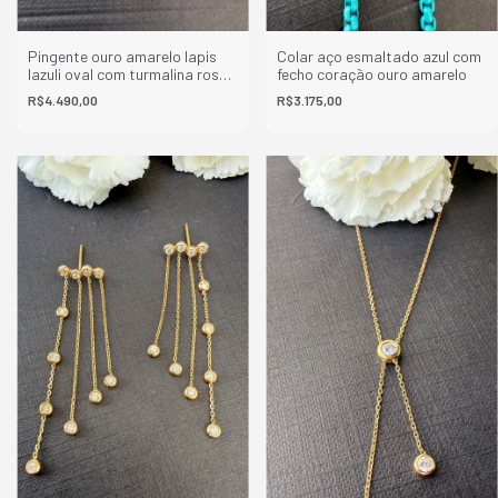
Pingente ouro amarelo lapis
Colar aço esmaltado azul com
lazuli oval com turmalina rosa
fecho coração ouro amarelo
tirângulo
R$4.490,00
R$3.175,00