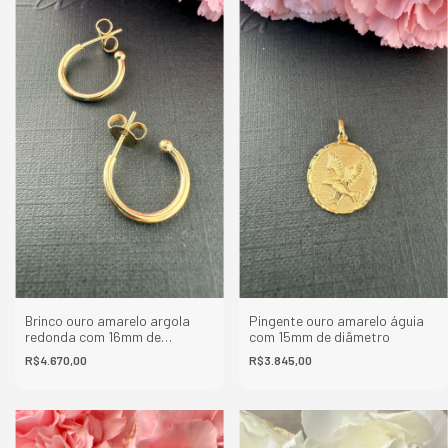
Brinco ouro amarelo argola
Pingente ouro amarelo águia
redonda com 16mm de
com 15mm de diâmetro
diâmetro
R$4.670,00
R$3.845,00