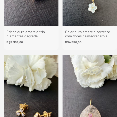
Brinco ouro amarelo trio
Colar ouro amarelo corrente
diamantes degradê
com flores de madrepérola
penduradas
R$5.306,00
R$4.550,00