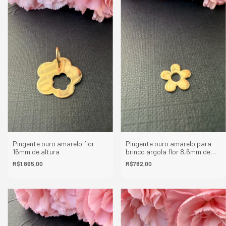
Pingente ouro amarelo flor
Pingente ouro amarelo para
16mm de altura
brinco argola flor 8,6mm de
diâmetro unitario
R$1.865,00
R$782,00