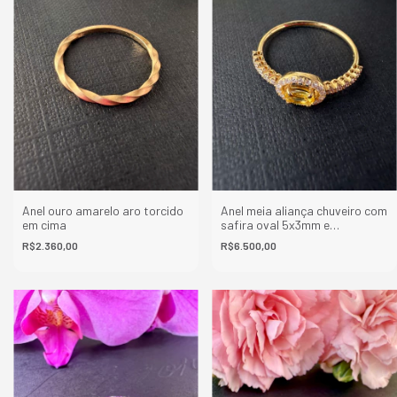
Anel ouro amarelo aro torcido
Anel meia aliança chuveiro com
em cima
safira oval 5x3mm e
diamantes
R$2.360,00
R$6.500,00