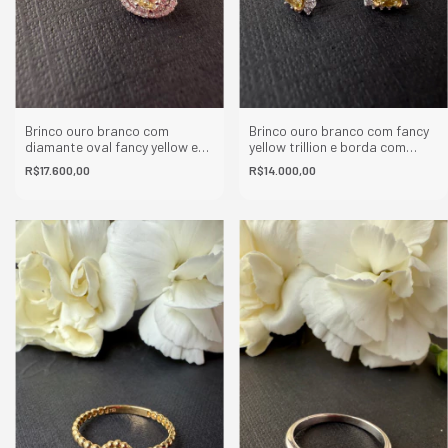
Brinco ouro branco com
Brinco ouro branco com fancy
diamante oval fancy yellow e
yellow trillion e borda com
borda dupla com diamantes
diamantes brancos
R$17.600,00
R$14.000,00
brancos