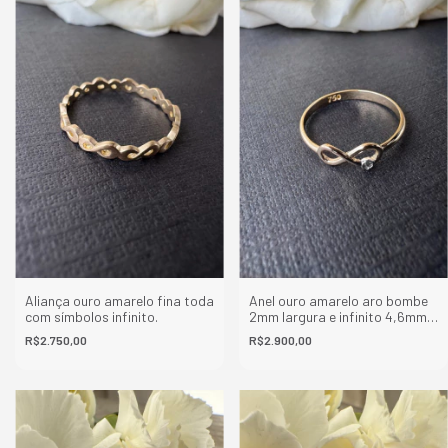
Aliança ouro amarelo fina toda
Anel ouro amarelo aro bombe
com símbolos infinito.
2mm largura e infinito 4,6mm
altura x 10,5 largura diamante
R$2.750,00
R$2.900,00
0,005ct