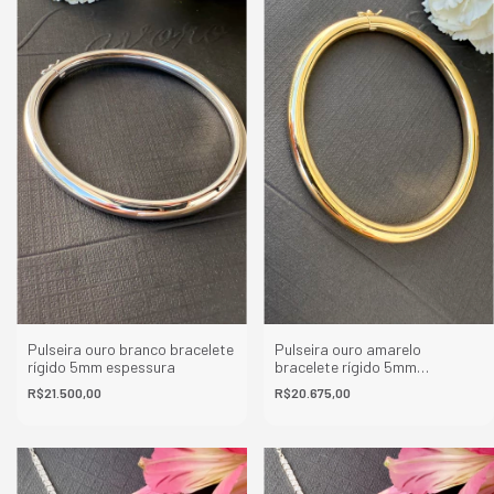
Pulseira ouro branco bracelete
Pulseira ouro amarelo
rígido 5mm espessura
bracelete rígido 5mm
espessura
R$21.500,00
R$20.675,00