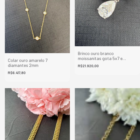
Brinco ouro branco
moissanitas gota 5x7 e
Colar ouro amarelo 7
8x12mm
diamantes 2mm
R$21.920,00
R$6.417,80