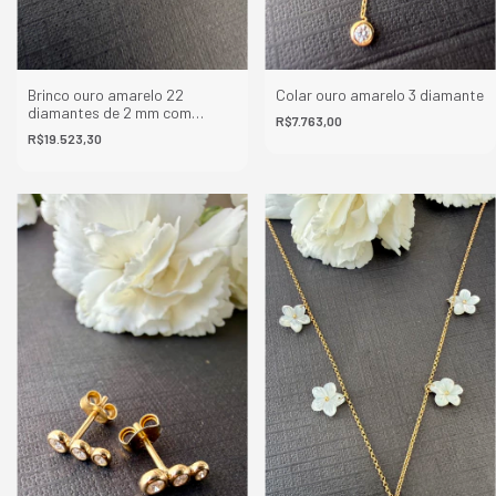
Brinco ouro amarelo 22
Colar ouro amarelo 3 diamante
diamantes de 2 mm com
R$7.763,00
corrente
R$19.523,30