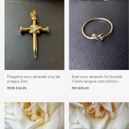
Pingente ouro amarelo cruz de
Anel ouro amarelo fio bombê
pregos 3cm
1,5mm largura com infinito
4,4mm altura x 7mm largura
R$18.346,25
R$1.925,00