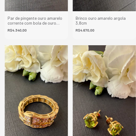
Par de pingente ouro amarelo
Brinco ouro amarelo argola
corrente com bola de ouro
3,8cm
10mm
R$4.340,00
R$4.670,00