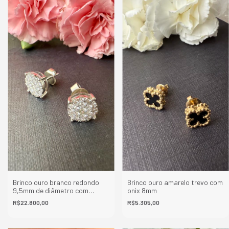
Brinco ouro branco redondo
Brinco ouro amarelo trevo com
9,5mm de diâmetro com
onix 8mm
diamantes
R$22.800,00
R$5.305,00