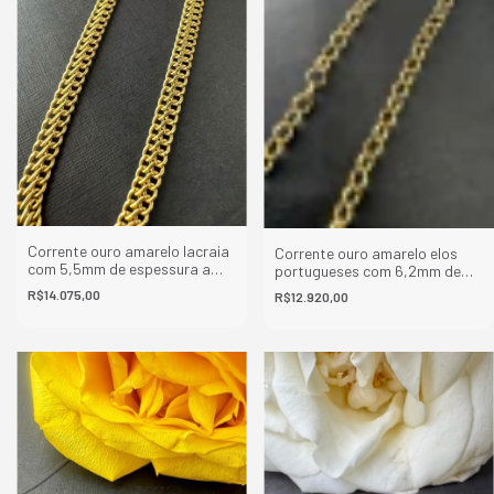
Corrente ouro amarelo lacraia
Corrente ouro amarelo elos
com 5,5mm de espessura a
portugueses com 6,2mm de
partir de 40cm de
espessura a partir de 40cm de
R$14.075,00
R$12.920,00
comprimento
comprimento